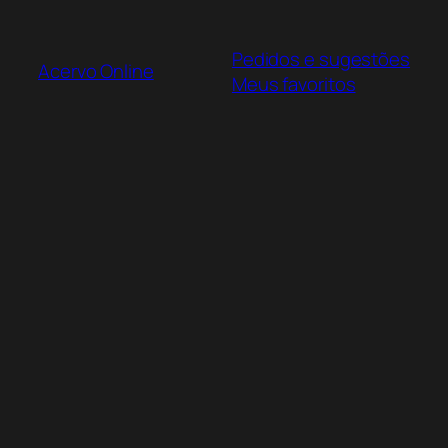
Pular
para
Pedidos e sugestões
o
Acervo Online
Meus favoritos
conteúdo