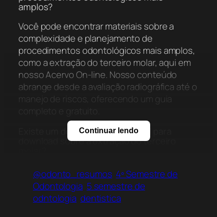
amplos?
Você pode encontrar materiais sobre a
complexidade e planejamento de
procedimentos odontológicos mais amplos,
como a extração do terceiro molar, aqui em
nosso Acervo On-line. Nosso conteúdo
abrange desde a avaliação radiográfica até o
manejo de riscos, oferecendo um guia
completo e gratuito.
Existe um documento disponível para
Continuar lendo
download sobre a extração do terceiro
molar?
Sim, um documento detalhado sobre o
@odonto_resumos
4º Semestre de
planejamento dentístico para a extração do
Odontologia
5 semestre de
terceiro molar está disponível para download
odntologia
dentistica
gratuito em nosso Acervo On-line. Este guia