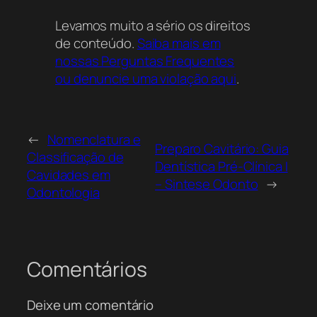
prático é uma ferramenta essencial para
tornar seus procedimentos mais seguros e
Levamos muito a sério os direitos
eficazes.
de conteúdo.
Saiba mais em
nossas Perguntas Frequentes
ou denuncie uma violação aqui
.
←
Nomenclatura e
Preparo Cavitário: Guia
Classificação de
Dentística Pré-Clínica I
Cavidades em
– Sintese Odonto
→
Odontologia
Comentários
Deixe um comentário