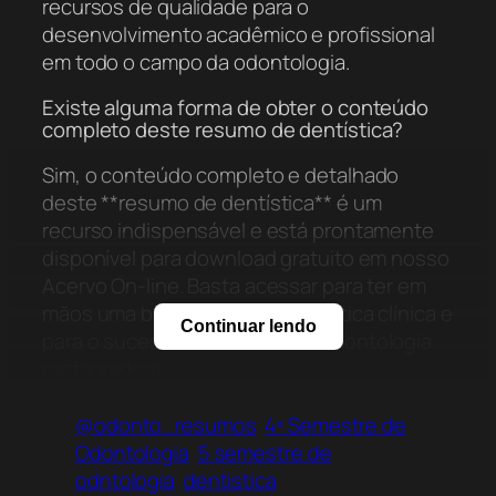
recursos de qualidade para o
desenvolvimento acadêmico e profissional
em todo o campo da odontologia.
Existe alguma forma de obter o conteúdo
completo deste resumo de dentística?
Sim, o conteúdo completo e detalhado
deste **resumo de dentística** é um
recurso indispensável e está prontamente
disponível para download gratuito em nosso
Acervo On-line. Basta acessar para ter em
mãos uma base sólida para a prática clínica e
Continuar lendo
para o sucesso acadêmico na odontologia
restauradora.
@odonto_resumos
4º Semestre de
Odontologia
5 semestre de
odntologia
dentistica