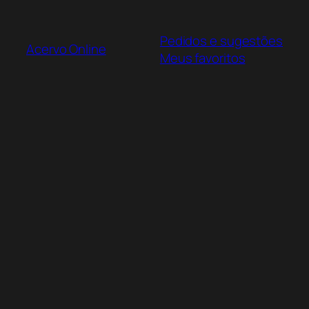
Pular
para
Pedidos e sugestões
o
Acervo Online
Meus favoritos
conteúdo