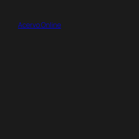
Pular
para
Acervo Online
o
conteúdo