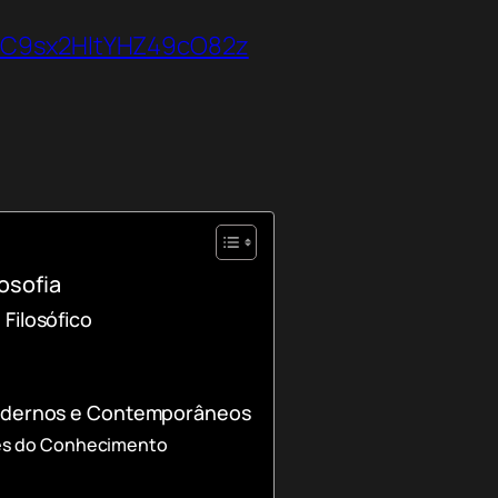
VbC9sx2HltYHZ49cO82z
osofia
Filosófico
Modernos e Contemporâneos
ões do Conhecimento