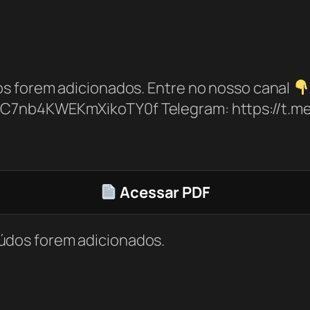
s forem adicionados. Entre no nosso canal
bC7nb4KWEKmXikoTY0f Telegram: https://t.
Acessar PDF
údos forem adicionados.