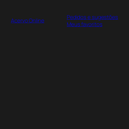
Pular
para
Pedidos e sugestões
o
Acervo Online
Meus favoritos
conteúdo