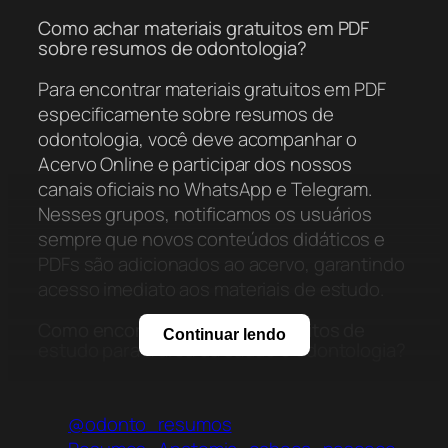
Como achar materiais gratuitos em PDF
sobre resumos de odontologia?
Para encontrar materiais gratuitos em PDF
especificamente sobre resumos de
odontologia, você deve acompanhar o
Acervo Online e participar dos nossos
canais oficiais no WhatsApp e Telegram.
Nesses grupos, notificamos os usuários
sempre que novos conteúdos didáticos e
PDFs são adicionados ao acervo, garantindo
acesso imediato aos materiais de estudo.
Como encontrar materiais gratuitos de
Continuar lendo
estudo para a área da saúde e odontologia?
A busca por materiais gratuitos de estudo
na área da saúde pode ser feita através do
@odonto_resumos
Acervo Online, que se dedica a oferecer