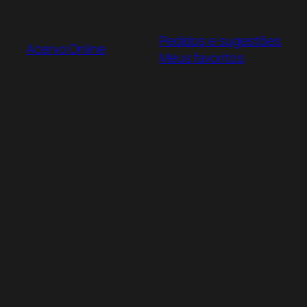
Pular
para
Pedidos e sugestões
o
Acervo Online
Meus favoritos
conteúdo