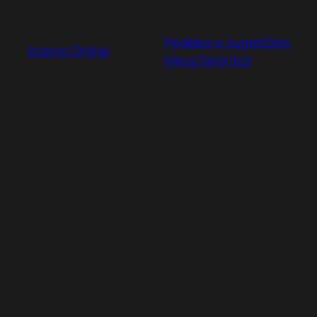
Pular
para
Pedidos e sugestões
o
Acervo Online
Meus favoritos
conteúdo