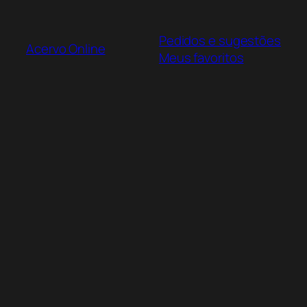
Pular
para
Pedidos e sugestões
o
Acervo Online
Meus favoritos
conteúdo