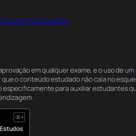
VbC9sx2HltYHZ49cO82z
a aprovação em qualquer exame, e o uso de um
tir que o conteúdo estudado não caia no esqu
do especificamente para auxiliar estudantes 
prendizagem.
 Estudos