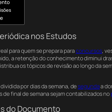
ento
isões
ne
Periódica nos Estudos
real para quem se prepara para
concursos
, v
ido, a retenção do conhecimento diminui dras
stribua os tópicos de revisão ao longo da se
ividida por dias da semana, de
segunda
a do
 de final de semana sejam contabilizados no
des do Documento