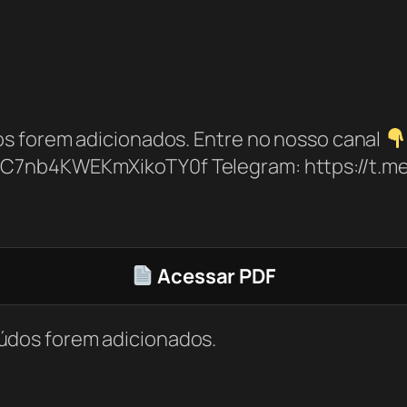
s forem adicionados. Entre no nosso canal
bC7nb4KWEKmXikoTY0f Telegram: https://t.
Acessar PDF
údos forem adicionados.