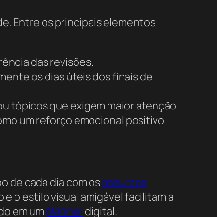
de. Entre os principais elementos
rência das revisões.
ente os dias úteis dos finais de
ou tópicos que exigem maior atenção.
como um reforço emocional positivo
o de cada dia com os
assuntos
e o estilo visual amigável facilitam a
rido em um
planner
digital.