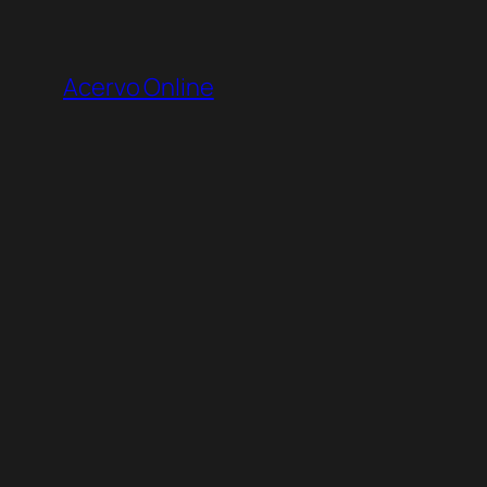
Pular
para
Acervo Online
o
conteúdo