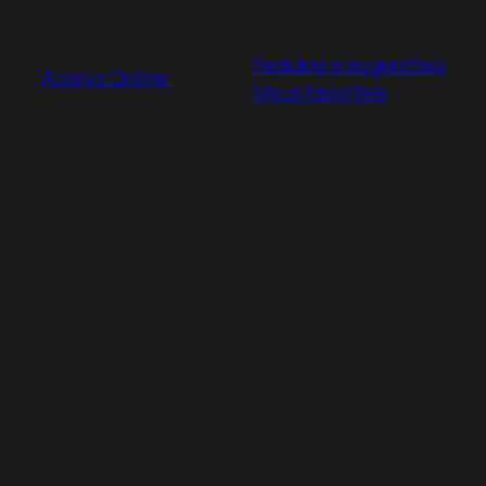
Pular
para
Pedidos e sugestões
o
Acervo Online
Meus favoritos
conteúdo