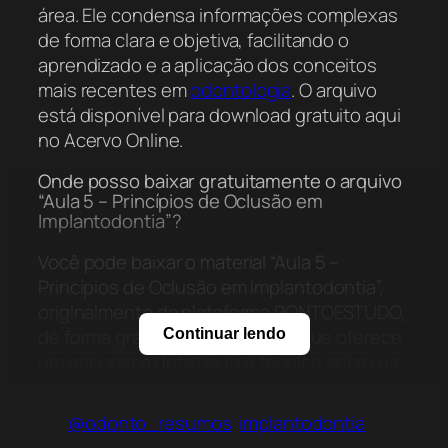
área. Ele condensa informações complexas
de forma clara e objetiva, facilitando o
aprendizado e a aplicação dos conceitos
mais recentes em
odontologia
. O arquivo
está disponível para download gratuito aqui
no Acervo Online.
Onde posso baixar gratuitamente o arquivo
“Aula 5 – Princípios de Oclusão em
Implantodontia”?
Você pode baixar o material “Aula 5 –
Princípios de Oclusão em Implantodontia”,
originalmente da plataforma PONTOESTUDO,
de forma gratuita. Este arquivo, que oferece
Continuar lendo
um panorama detalhado e técnico sobre os
princípios críticos da oclusão aplicados a
implantes dentários, está disponível para
@odonto_resumos
implantodontia
download aqui no Acervo Online, sendo uma