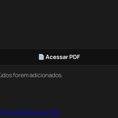
Acessar PDF
údos forem adicionados.
VbC7nb4KWEKmXikoTY0f