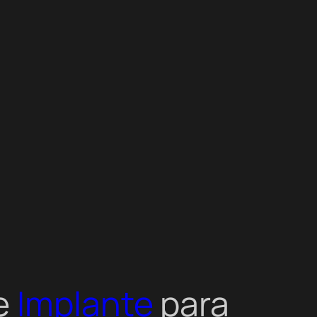
re
Implante
para