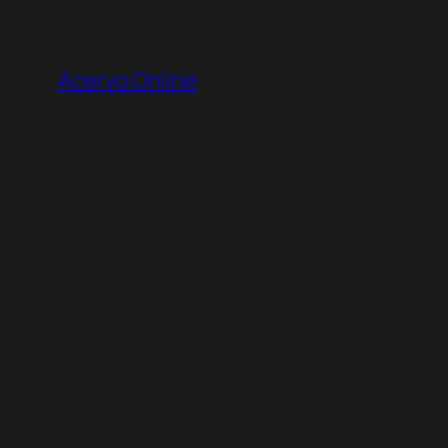
Pular
para
Acervo Online
o
conteúdo