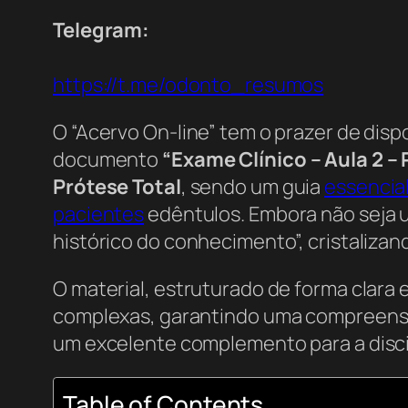
Telegram:
https://t.me/odonto_resumos
O “Acervo On-line” tem o prazer de dispo
documento
“Exame Clínico – Aula 2 – 
Prótese Total
, sendo um guia
essencia
pacientes
edêntulos. Embora não seja 
histórico do conhecimento”, cristalizan
O material, estruturado de forma clara 
complexas, garantindo uma compreensã
um excelente complemento para a discipl
Table of Contents