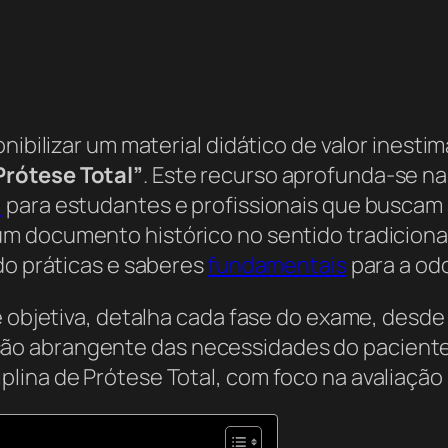
nibilizar um material didático de valor inesti
Prótese Total”
. Este recurso aprofunda-se na
l
para estudantes e profissionais que buscam a
um documento histórico no sentido tradicion
do práticas e saberes
fundamentais
para a od
e objetiva, detalha cada fase do exame, desde
o abrangente das necessidades do paciente a
ina de Prótese Total, com foco na avaliação i