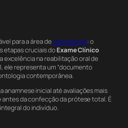
mável para a área de
odontologia
: o
s etapas cruciais do
Exame Clínico
 excelência na reabilitação oral de
al, ele representa um “documento
ontologia contemporânea.
 a anamnese inicial até avaliações mais
ntes da confecção da prótese total. É
ntegral do indivíduo.