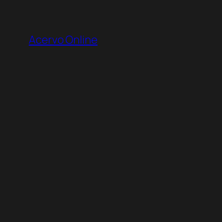
Pular
para
Acervo Online
o
conteúdo