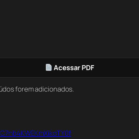
Acessar PDF
údos forem adicionados.
VbC7nb4KWEKmXikoTY0f