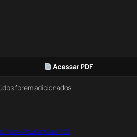
Acessar PDF
údos forem adicionados.
VbC7nb4KWEKmXikoTY0f