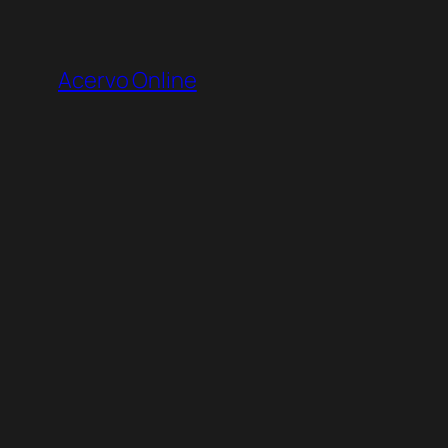
Pular
para
Acervo Online
o
conteúdo