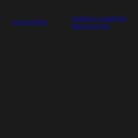
Pular
para
Pedidos e sugestões
o
Acervo Online
Meus favoritos
conteúdo