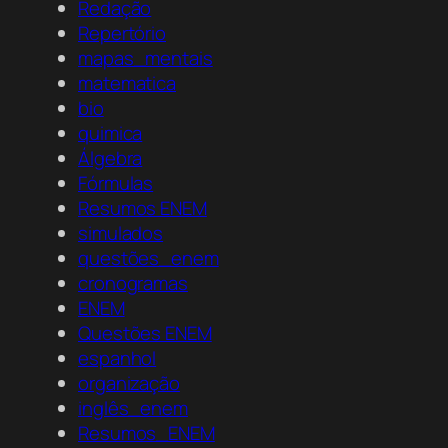
Redação
Repertório
mapas_mentais
matematica
bio
quimica
Álgebra
Fórmulas
Resumos ENEM
simulados
questões_enem
cronogramas
ENEM
Questões ENEM
espanhol
organização
inglês_enem
Resumos_ENEM