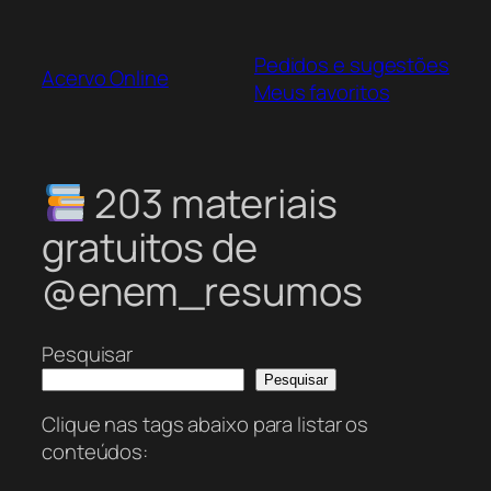
Pular
para
Pedidos e sugestões
o
Acervo Online
Meus favoritos
conteúdo
203 materiais
gratuitos de
@enem_resumos
Pesquisar
Pesquisar
Clique nas tags abaixo para listar os
conteúdos: