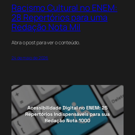
Racismo Cultural no ENEM:
28 Repertórios para uma
Redação Nota Mil
Abra o post para ver o conteúdo.
24 de maio de 2026