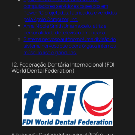
computadores servidores baseados em
PowerPC projetados, fabricados e vendidos
pela Apple Computer, Inc.
Anna Nicole Smith Uma modelo, atriz e
personalidade de televisão americana.
Sistema nervoso autônomo Uma divisão do
sistema nervoso que opera órgãos internos,
músculo liso e glândulas.
12. Federação Dentária Internacional (FDI
World Dental Federation)
A Federação Dentária Internacional (FDI) é uma