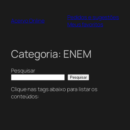
Pular
para
Pedidos e sugestões
o
Acervo Online
Meus favoritos
conteúdo
Categoria:
ENEM
Pesquisar
Pesquisar
Clique nas tags abaixo para listar os
conteúdos: