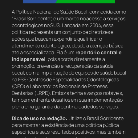
A Política Nacional de Saúde Bucal, conhecida como
“Brasil Sorridente”, é um marco no acesso a serviços
odontológicos no SUS. Lançada em 2004, essa
política representa um conjunto de diretrizes e
ações que buscam expandir e qualificar o
atendimento odontológico, desde a atenção básica
até a especializada. Ela é um
repertório central e
indispensável
, pois aborda diretamente a
promoção, prevenção e recuperação da saúde
bucal, com a implantação de equipes de saúde bucal
na ESF, Centros de Especialidades Odontológicas
(CEO) e Laboratórios Regionais de Próteses
Dentárias (LRPD). Embora tenha avanços notáveis,
também enfrenta desafios em sua implementação
plena e na garantia da continuidade dos serviços.
Dica de uso na redação:
Utilize o Brasil Sorridente
para mostrar a existência de uma política pública
específica e seus resultados positivos, mas também